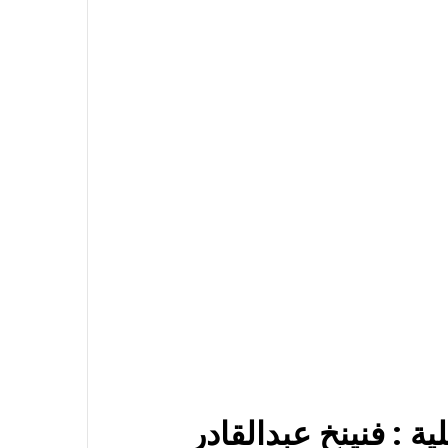
ية :
فنينخ عبدالقادر