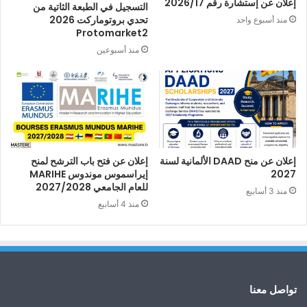
إعلان عن إستشارة رقم 2026/17
التسجيل في الطبعة الثاتية من
تحدي بروتوماركت 2026
منذ أسبوع واحد
Protomarket2
منذ أسبوعين
إعلان عن منح DAAD الألمانية لسنة
إعلان عن فتح باب الترشح لمنح
2027
إيراسموس موندوس MARIHE
للعام الجامعي 2027/2028
منذ 3 أسابيع
منذ 4 أسابيع
تواصل معنا