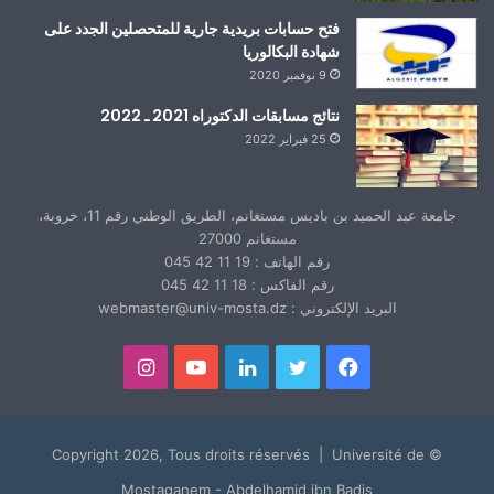
فتح حسابات بريدية جارية للمتحصلين الجدد على
شهادة البكالوريا
9 نوفمبر 2020
نتائج مسابقات الدكتوراه 2021 ـ 2022
25 فبراير 2022
جامعة عبد الحميد بن باديس مستغانم، الطريق الوطني رقم 11، خروبة،
مستغانم 27000
رقم الهاتف : 19 11 42 045
رقم الفاكس : 18 11 42 045
البريد الإلكتروني : webmaster@univ-mosta.dz
فيسبوك
تويتر
لينكدإن
يوتيوب
انستقرام
© Copyright 2026, Tous droits réservés | Université de
Mostaganem - Abdelhamid ibn Badis