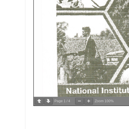
Page
1
/
4
Zoom
100%