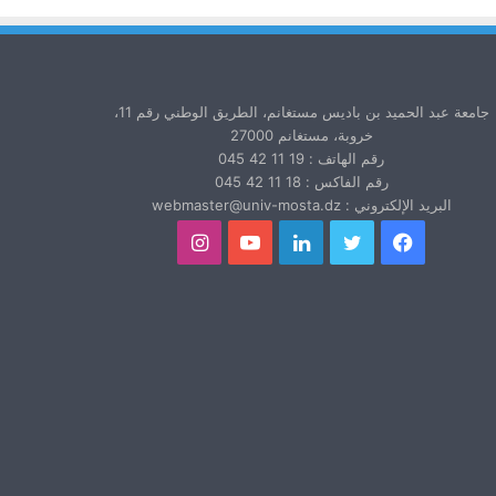
جامعة عبد الحميد بن باديس مستغانم، الطريق الوطني رقم 11،
خروبة، مستغانم 27000
رقم الهاتف : 19 11 42 045
رقم الفاكس : 18 11 42 045
البريد الإلكتروني : webmaster@univ-mosta.dz
فيسبوك
تويتر
لينكدإن
يوتيوب
انستقرام