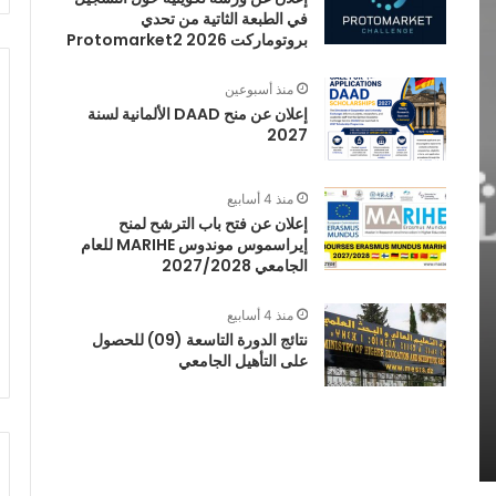
في الطبعة الثاتية من تحدي
بروتوماركت 2026 Protomarket2
منذ أسبوعين
إعلان عن منح DAAD الألمانية لسنة
2027
منذ 4 أسابيع
إعلان عن فتح باب الترشح لمنح
إيراسموس موندوس MARIHE للعام
الجامعي 2027/2028
منذ 4 أسابيع
نتائج الدورة التاسعة (09) للحصول
على التأهيل الجامعي
ــتــغــــــانــم