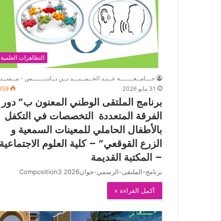
التظاهرات العلمية
جـــامــعـــــــة عــبـد الحــمــيـــد بــن بــاديـــــــس - مــســتـ
31 مايو 2026
059
برنامج الملتقى الوطني المعنون ب” دور
الفرقة المتعددة التخصصات في التكفل
بالأطفال الحاملي للمعينات السمعية و
الزرع القوقعي” – كلية العلوم الاجتماعية
– المكتبة القديمة
برنامج-الملتقى-الرسمي-جوان2026 Composition3
أكمل القراءة »