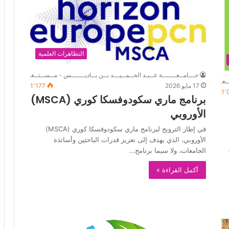
التظاهرات العلمية
جـــامــعـــــــة عــبـد الحــمــيـــد بــن بــاديـــــــس - مــســتــغــــــانــم
ـغــــــانــم
17 مايو 2026
1٬177
1٬
برنامج ماري سكودوفسكا كوري (MSCA)
الأوروبي
في إطار الترويج لبرنامج ماري سكودوفسكا كوري (MSCA)
الأوروبي، الذي يهدف إلى تعزيز قدرات الباحثين وأساتذة
الجامعات، ولا سيما برنامج…
أكمل القراءة »