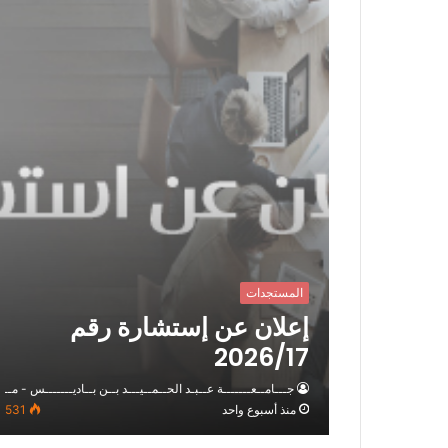
المستجدات
إعلان عن إستشارة رقم
2026/17
جـــامــعـــــــة عــبـد الحــمــيـــد بــن بــاديـــــــس - مــس
منذ أسبوع واحد
531