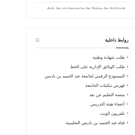
الطرح الفلمي للثورة الجزائرية من منظور نظرية
التلقي” دراسة تحليلية لعينة من الأفلام في الفترة
2006 – 2016
روابط داخلية
طلب شهادة وطنية
طلب الوثائق الإدارية على الخط
المستودع الرقمي لجامعة عبد الحميد بن باديس
فهرس مكتبات الجامعة
منصة التعليم عن بعد
أعضاء هيئة التدريس
تلفزيون الويب
قناة عبد الحميد بن باديس التعليمية