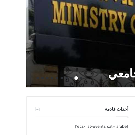
 في 22 محرم عام 1448 الموافق
3 يوليو 2026
حاملي شهادة البكالوريا بعنوان السنة الجامعية 2026-
دعوة
(64) لعيد الاستقلال و الشباب
أحداث قادمة
[ecs-list-events cat='arabe']