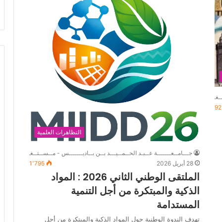
ـغــــــانــم
92
التظاهرات العلمية
جـــامــعـــــــة عــبـد الحــمــيـــد بــن بــاديـــــــس - مــســتــغــــــانــم
28 أبريل 2026
1٬795
الملتقى الوطني الثاني 2026 : المواد
الذكية والمبتكرة من أجل التنمية
المستدامة
تهدف الندوة الوطنية حول المواد الذكية والمبتكرة من أجل