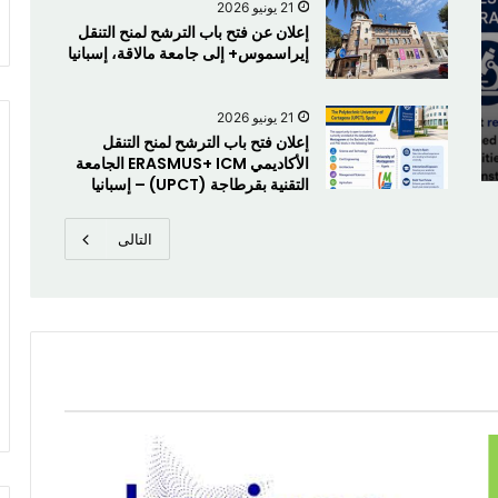
21 يونيو 2026
إعلان عن فتح باب الترشح لمنح التنقل
إيراسموس+ إلى جامعة مالاقة، إسبانيا
21 يونيو 2026
ــتــغــــــانــم
إعلان فتح باب الترشح لمنح التنقل
الأكاديمي ERASMUS+ ICM الجامعة
التقنية بقرطاجة (UPCT) – إسبانيا
التالى