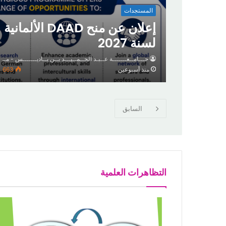
المستجدات
إعلان عن منح DAAD الألمانية
لسنة 2027
جـــامــعـــــــة عــبـد الحــمــيـــد بــن بــاديـــــــس - مــس
منذ أسبوعين
663
السابق
التظاهرات العلمية