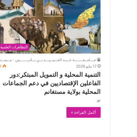
التظاهرات العلمية
جـــامــعـــــــة عــبـد الحــمــيـــد بــن بــاديـــــــس - مــســتـ
17 مايو 2026
1
التنمية المحلية و التمويل المبتكر:دور
الفاعلين الإقتصاديين في دعم الجماعات
المحلية بولاية مستغانم
ar
أكمل القراءة »