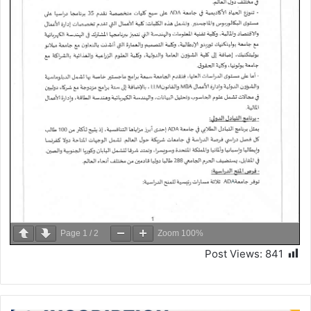
Page
1
/
2
Zoom
100%
Post Views:
841