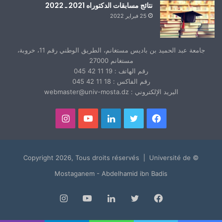
نتائج مسابقات الدكتوراه 2021 ـ 2022
25 فبراير 2022
جامعة عبد الحميد بن باديس مستغانم، الطريق الوطني رقم 11، خروبة،
مستغانم 27000
رقم الهاتف : 19 11 42 045
رقم الفاكس : 18 11 42 045
البريد الإلكتروني : webmaster@univ-mosta.dz
فيسبوك
تويتر
لينكدإن
يوتيوب
انستقرام
© Copyright 2026, Tous droits réservés | Université de
Mostaganem - Abdelhamid ibn Badis
فيسبوك
تويتر
لينكدإن
يوتيوب
انستقرام