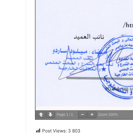
Page
1
/
1
Zoom
100%
Post Views:
3 803