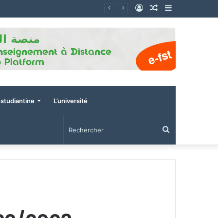
Connexion
Article
Sidebar
Aléatoire
(barre
latérale)
estudiantine
L’université
Rechercher