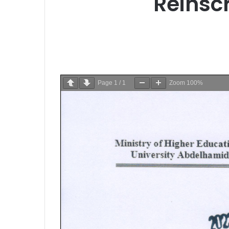
Réinsc
Page
1
/
1
Zoom
100%