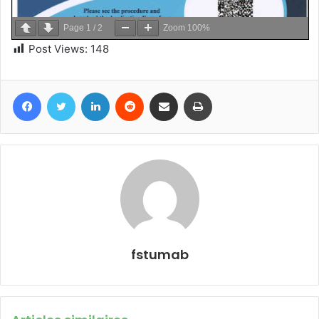
Page
1
/
2
Zoom
100%
Post Views:
148
Facebook
Twitter
Linkedin
Reddit
Partager par email
Imprimer
fstumab