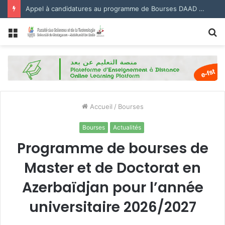
Appel à candidatures au programme de Bourses DAAD 2027.
Menu
R
Accueil
/
Bourses
Bourses
Actualités
Programme de bourses de
Master et de Doctorat en
Azerbaïdjan pour l’année
universitaire 2026/2027