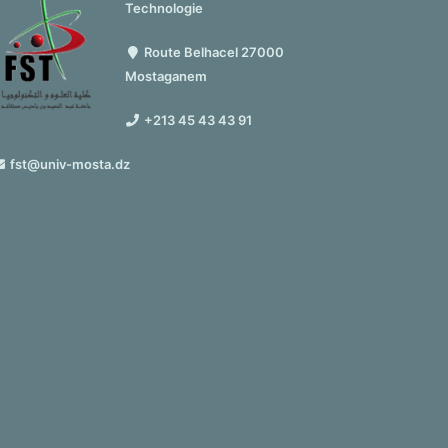
Technologie
Route Belhacel 27000
Mostaganem
+213 45 43 43 91
fst@univ-mosta.dz