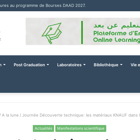
tures au programme de Bourses DAAD 2027.
n
Post Graduation
Laboratoires
Bibliothèque
Vie 
/
A la lune
/
Journée Découverte technique: les matériaux KNAUF dans l
Actualités
Manifestations scientifique