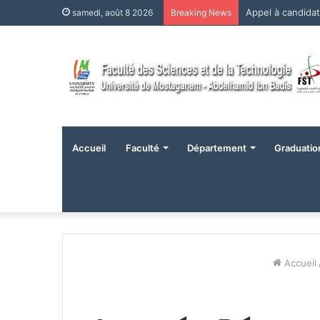
Appel à candida
samedi, août 8 2026
Breaking News
Accueil
Faculté
Département
Graduatio
Accueil