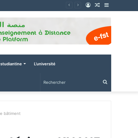
Connexion
Article
Sidebar
Aléatoire
(barre
latérale)
estudiantine
L’université
Rechercher
e bâtiment