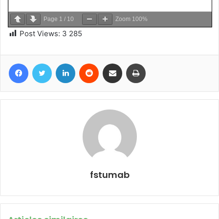
Page
1
/
10
Zoom
100%
Post Views:
3 285
Facebook
Twitter
Linkedin
Reddit
Partager par email
Imprimer
fstumab