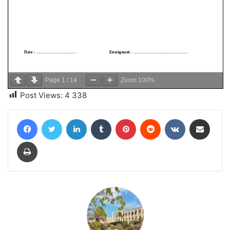
Page
1
/
14
Zoom
100%
Post Views:
4 338
Facebook
Twitter
Linkedin
Tumblr
Pinterest
Reddit
VKontakte
Partager par email
Imprimer