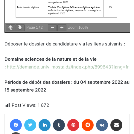
Page
1
/
2
Zoom
100%
Déposer le dossier de candidature via les liens suivants :
Domaine sciences de la nature et de la vie
:
http://demande.univ-mosta.dz/index.php/899643?lang=fr
Période de dépôt des dossiers : du 04 septembre 2022 au
15 septembre 2022
Post Views:
1 872
Facebook
Twitter
Linkedin
Tumblr
Pinterest
Reddit
VKontakte
Partager par email
Imprimer