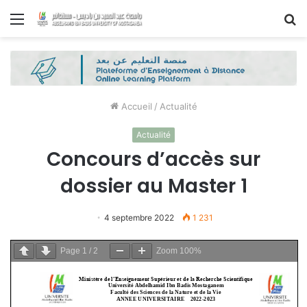
Menu
R
Accueil
/
Actualité
Actualité
Concours d’accès sur
dossier au Master 1
4 septembre 2022
1 231
Page
1
/
2
Zoom
100%