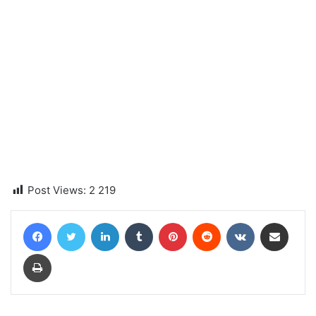
Post Views:
2 219
Facebook
Twitter
Linkedin
Tumblr
Pinterest
Reddit
VKontakte
Partager par email
Imprimer