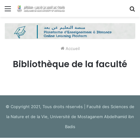
Menu
R
Accueil
Bibliothèque de la faculté
© Copyright 2021, Tous droits réservés | Faculté des Sciences de
la Nature et de la Vie, Université de Mostaganem Abdelhamid ibn
Badis