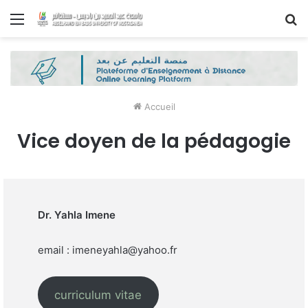
Menu
R
Accueil
Vice doyen de la pédagogie
Dr. Yahla Imene
email : imeneyahla@yahoo.fr
curriculum vitae