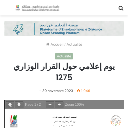
Menu
R
Accueil
/
Actualité
Actualité
يوم إعلامي حول القرار الوزاري
1275
30 novembre 2023
1 046
Page
1
/
2
Zoom
100%