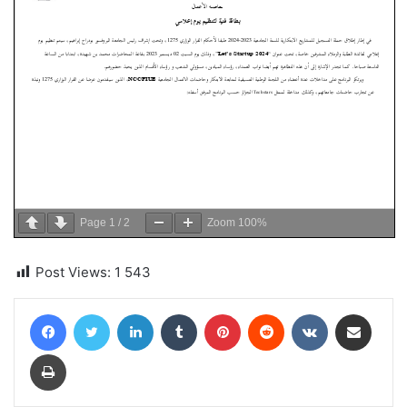
Page
1
/
2
Zoom
100%
Post Views:
1 543
Facebook
Twitter
Linkedin
Tumblr
Pinterest
Reddit
VKontakte
Partager par email
Imprimer