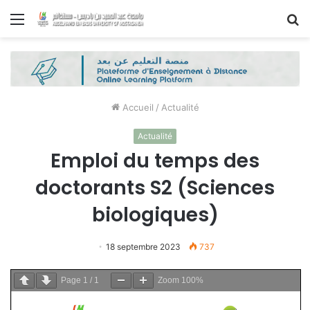
Menu
R
Accueil
/
Actualité
Actualité
Emploi du temps des
doctorants S2 (Sciences
biologiques)
18 septembre 2023
737
Page
1
/
1
Zoom
100%