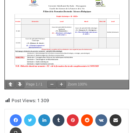
Page
1
/
1
Zoom
100%
Post Views:
1 309
Facebook
Twitter
Linkedin
Tumblr
Pinterest
Reddit
VKontakte
Partager par email
Imprimer