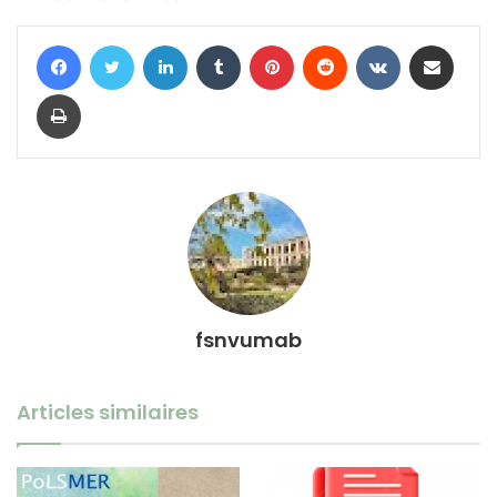
Facebook
Twitter
Linkedin
Tumblr
Pinterest
Reddit
VKontakte
Partager par email
Imprimer
fsnvumab
Articles similaires