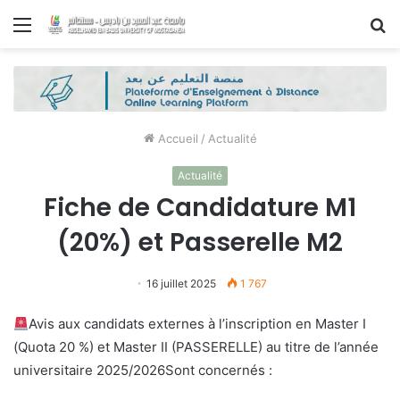
Menu
R
Accueil
/
Actualité
Actualité
Fiche de Candidature M1
(20%) et Passerelle M2
16 juillet 2025
1 767
Avis aux candidats externes à l’inscription en Master I
(Quota 20 %) et Master II (PASSERELLE) au titre de l’année
universitaire 2025/2026Sont concernés :