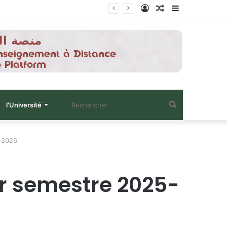
Connexion
Article
Sidebar
Aléatoire
(barre
latérale)
Rechercher
l’Université
-2026
r semestre 2025-