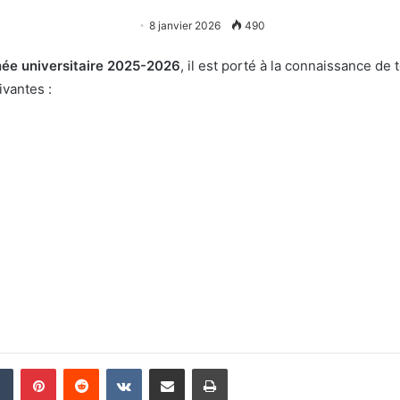
8 janvier 2026
490
née universitaire 2025-2026
, il est porté à la connaissance de
ivantes :
din
Tumblr
Pinterest
Reddit
VKontakte
Partager par email
Imprimer