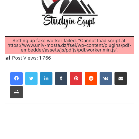
Setting up fake worker failed: "Cannot load script at:
https://www.univ-mosta.dz/fsei/wp-content/plugins/pdf-
embedder/assets/js/pdfjs/pdf.worker.min.js".
Post Views:
1 766
Linkedin
Tumblr
Pinterest
Reddit
VKontakte
Partager par email
Imprimer