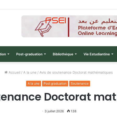
نتائج الدورة التاسعة للحصول على التأ
tion
Post-graduation
Bibliothéque
Vie Estudiantine
Accueil
/
A la une
/
Avis de soutenance Doctorat mathématiques
A la une
Post graduation
Soutenance
utenance Doctorat ma
3 juillet 2026
138