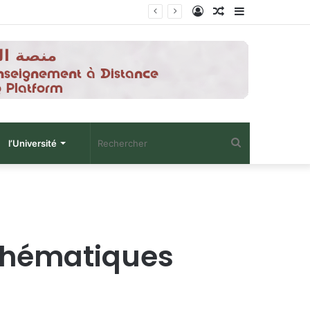
Connexion
Article
Sidebar
Aléatoire
(barre
latérale)
Rechercher
l’Université
thématiques