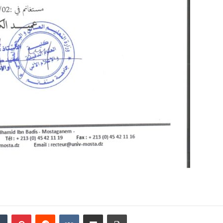
din
Tumblr
Pinterest
Reddit
VKontakte
Partager par email
Imprimer