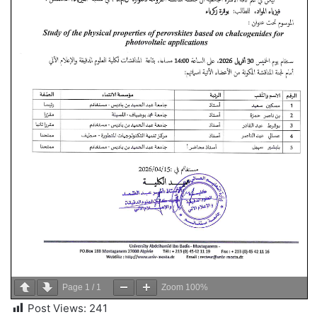
Page
1
/
1
Zoom
100%
Post Views:
241