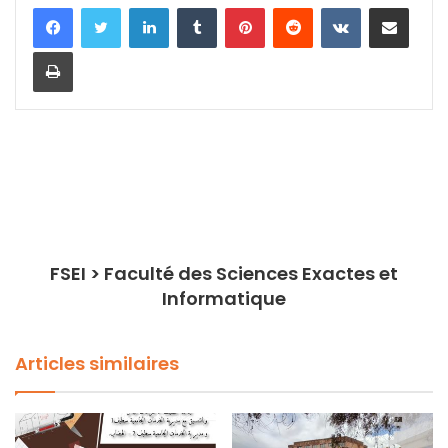
Linkedin
Tumblr
Pinterest
Reddit
VKontakte
Partager par email
Imprimer
FSEI > Faculté des Sciences Exactes et
Informatique
Articles similaires