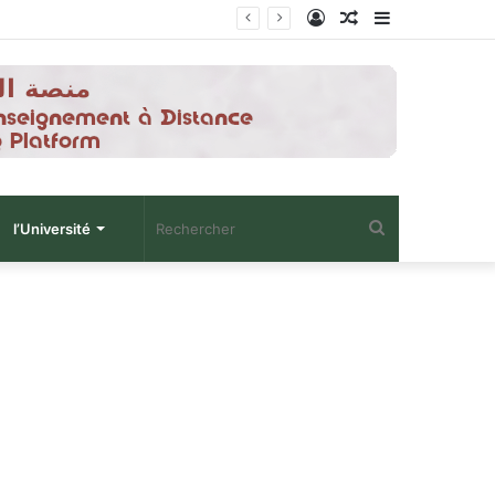
Connexion
Article
Sidebar
Aléatoire
(barre
latérale)
Rechercher
l’Université