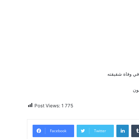
عون
Post Views:
1 775
Linke
Facebook
Twitter