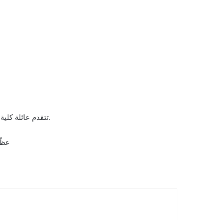
تتقدم عائلة كلية العلوم الدقيقة و الاعلام الآلي بتعازيها للسيد برحال هواري المكلف بالأمن.في وفاة شقيقته.
عظّم