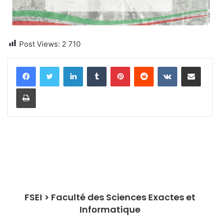
Post Views:
2 710
Linkedin
Tumblr
Pinterest
Reddit
VKontakte
Partager par email
Imprimer
FSEI > Faculté des Sciences Exactes et
Informatique