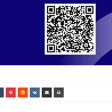
din
Tumblr
Pinterest
Reddit
VKontakte
Partager par email
Imprimer