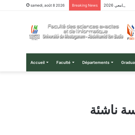
 الجامعي 2026
samedi, août 8 2026
Breaking News
Accueil
Faculté
Départements
Gradua
ة ناشئة