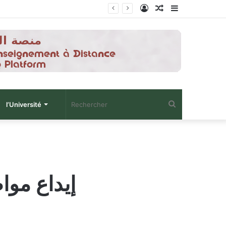
Connexion
Article
Sidebar
Aléatoire
(barre
latérale)
Rechercher
l’Université
إيداع مو