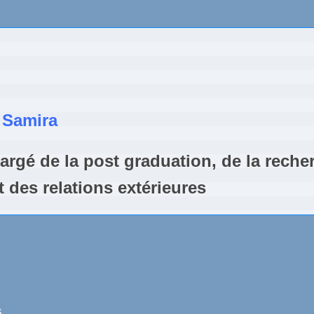
 Samira
en chargé de la post graduation, de la rech
      et des relations extérieures
,