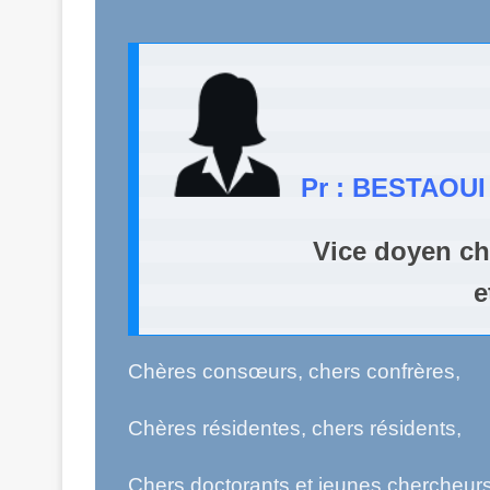
Pr : BESTAOUI
                    Vice doy
                                   
Chères consœurs, chers confrères,
Chères résidentes, chers résidents,
Chers doctorants et jeunes chercheurs