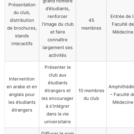
grand nombre
Présentation
d’étudiants,
du club,
renforcer
Entrée de l
distribution
45
l’image du club
Faculté de
de brochures,
membres
et faire
Médecine
stands
connaître
interactifs
largement ses
activités
Présenter le
club aux
Intervention
étudiants
en arabe et en
Amphithéât
étrangers et
10 membres
anglais pour
– Faculté d
les encourager
du club
les étudiants
Médecine
à s’intégrer
étrangers
dans la vie
universitaire
Diffuser le nom