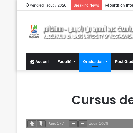
Répartition int
vendredi, août 7 2026
Breaking News
Accueil
Faculté
Graduation
Post Grad
Cursus de
Page
1
/
7
Zoom
100%