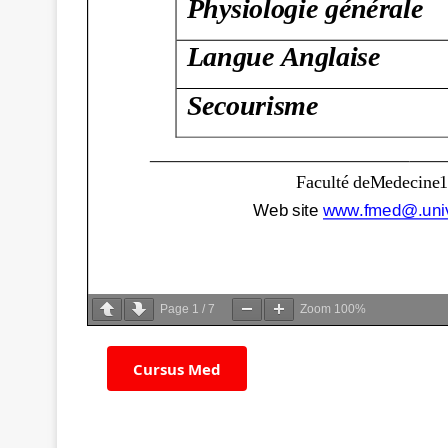
Page
1
/
7
Zoom
100%
Cursus Med