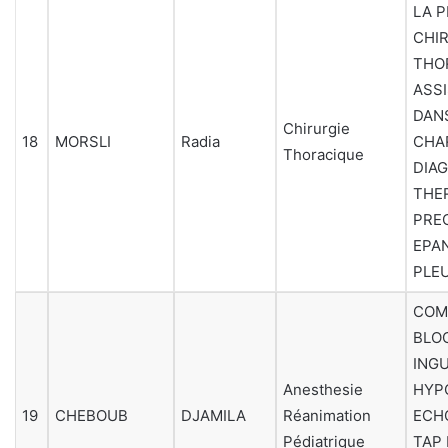
LA P
CHI
THO
ASSI
DANS
Chirurgie
18
MORSLI
Radia
CHA
Thoracique
DIA
THE
PRE
EPA
PLE
COM
BLOC
INGU
Anesthesie
HYP
19
CHEBOUB
DJAMILA
Réanimation
ECH
Pédiatrique
TAP