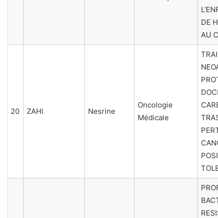
L’E
DE H
AU 
TRA
NEO
PRO
DOC
Oncologie
CAR
20
ZAHI
Nesrine
Médicale
TRA
PER
CAN
POSI
TOL
PROF
BAC
RES