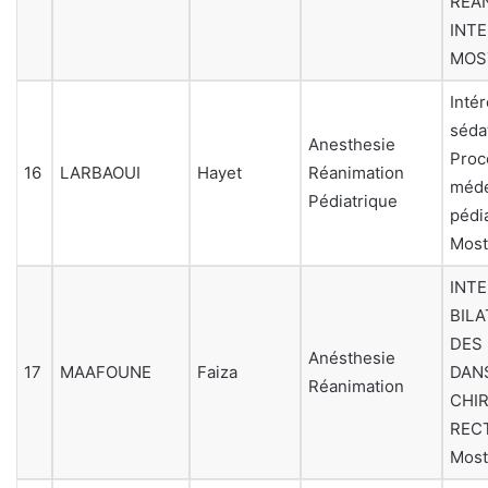
REAN
INT
MOS
Intér
séda
Anesthesie
Proc
16
LARBAOUI
Hayet
Réanimation
méde
Pédiatrique
pédi
Mos
INT
BIL
DES
Anésthesie
17
MAAFOUNE
Faiza
DANS
Réanimation
CHI
REC
Mos