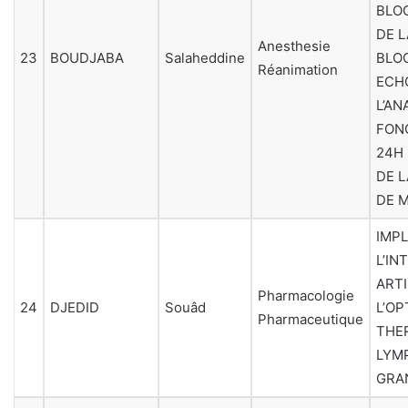
BLOC
DE 
Anesthesie
23
BOUDJABA
Salaheddine
BLOC
Réanimation
ECH
L’AN
FON
24H 
DE 
DE 
IMP
L’IN
ARTI
Pharmacologie
24
DJEDID
Souâd
L’OP
Pharmaceutique
THE
LYM
GRA