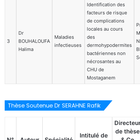
Identification des
facteurs de risque
de complications
P
locales au cours
Dr
M
Maladies
des
3
BOUHALOUFA
N
infectieuses
dermohypodermites
Halima
B
bactériennes non
S
nécrosantes au
CHU de
Mostaganem
Thèse Soutenue Dr SERAHNE Rafik
Directeu
de thèse
Intitulé de
N°
Auteur
Spécialité
& Co