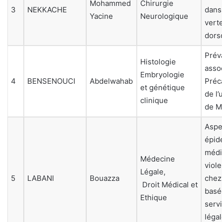
Mohammed
Chirurgie
3
NEKKACHE
dans
Yacine
Neurologique
vert
dors
Prév
Histologie
asso
Embryologie
4
BENSENOUCI
Abdelwahab
Préc
et génétique
de l’
clinique
de M
Aspe
épid
médi
Médecine
viol
Légale,
5
LABANI
Bouazza
chez
Droit Médical et
basée
Ethique
serv
léga