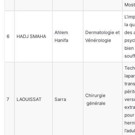
Mos
L’imp
la qu
Ahlem
Dermatologie et
des 
6
HADJ SMAHA
Hanifa
Vénérologie
psyc
bien
souff
Tech
lapa
tran
péri
Chirurgie
7
LAOUISSAT
Sarra
vers
générale
extr
pour
hern
l’adu