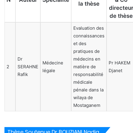
la thèse
directeu
de thèse
Evaluation des
connaissances
et des
pratiques de
Dr
médecins en
Médecine
Pr HAKEM
2
SERAHNE
matière de
légale
Djanet
Rafik
responsabilité
médicale
pénale dans la
wilaya de
Mostaganem
Thèse Soutenue Dr BOUZIANI Nadia