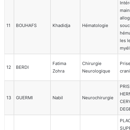
Intér
main
allog
11
BOUHAFS
Khadidja
Hématologie
souc
héma
les 
myél
Fatima
Chirurgie
Pris
12
BERDI
Zohra
Neurologique
cran
PRI
HER
13
GUERMI
Nabil
Neurochirurgie
CER
DEG
PLA
SUP