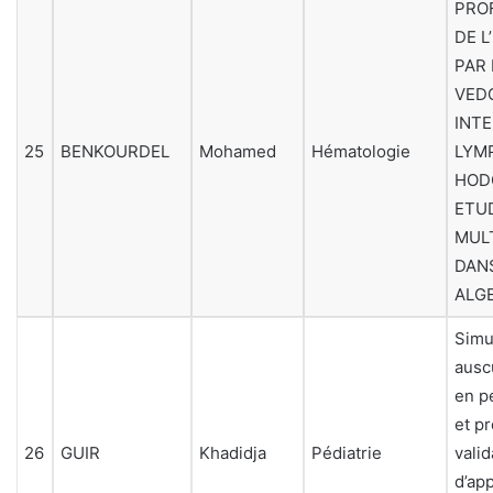
PROF
DE 
PAR
VED
INTE
25
BENKOURDEL
Mohamed
Hématologie
LYM
HOD
ETU
MUL
DAN
ALG
Simu
ausc
en p
et p
26
GUIR
Khadidja
Pédiatrie
valid
d’ap