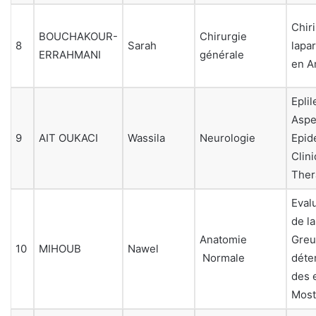
Chiri
BOUCHAKOUR-
Chirurgie
8
Sarah
lapa
ERRAHMANI
générale
en A
Eplil
Aspe
9
AIT OUKACI
Wassila
Neurologie
Epid
Clin
Ther
Evalu
de l
Anatomie
Greul
10
MIHOUB
Nawel
Normale
déte
des e
Mos