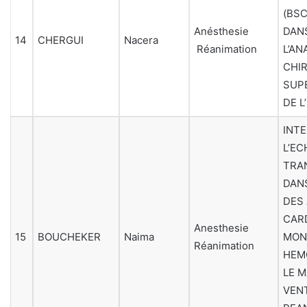
(BS
Anésthesie
DANS
14
CHERGUI
Nacera
Réanimation
L’AN
CHI
SUP
DE 
INTE
L’E
TRA
DAN
DES
CARD
Anesthesie
15
BOUCHEKER
Naima
MON
Réanimation
HEM
LE 
VENT