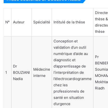
Directe
thèse 
N°
Auteur
Spécialité
Intitulé de la thèse
directe
thèse
Conception et
validation d’un outil
numérique d’aide au
Pr
diagnostic et
BENBE
Dr
d’apprentissage de
Médecine
Soumia
1
BOUZIANI
l’interprétation de
interne
MOHA
Nadia
l’électrocardiogramme
Mokhta
chez les
Riadh
professionnels de
santé en situation
d’urgence