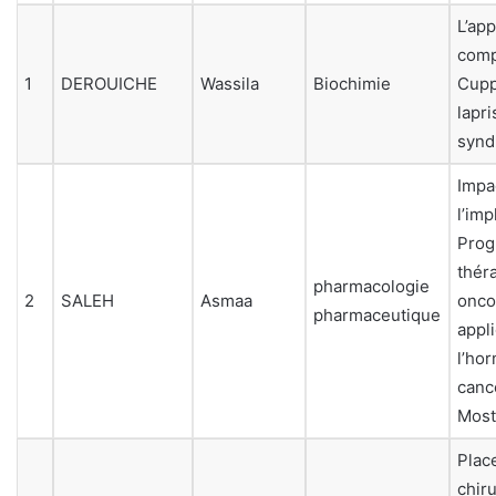
L’ap
comp
1
DEROUICHE
Wassila
Biochimie
Cupp
lapr
synd
Impa
l’im
Prog
thér
pharmacologie
2
SALEH
Asmaa
onco
pharmaceutique
appli
l’ho
canc
Mos
Plac
chiru