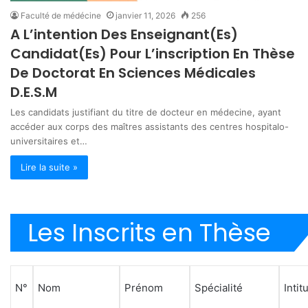
Faculté de médécine
janvier 11, 2026
256
A L’intention Des Enseignant(Es)
Candidat(Es) Pour L’inscription En Thèse
De Doctorat En Sciences Médicales
D.E.S.M
Les candidats justifiant du titre de docteur en médecine, ayant
accéder aux corps des maîtres assistants des centres hospitalo-
universitaires et…
Lire la suite »
Les Inscrits en Thèse
N°
Nom
Prénom
Spécialité
Intit