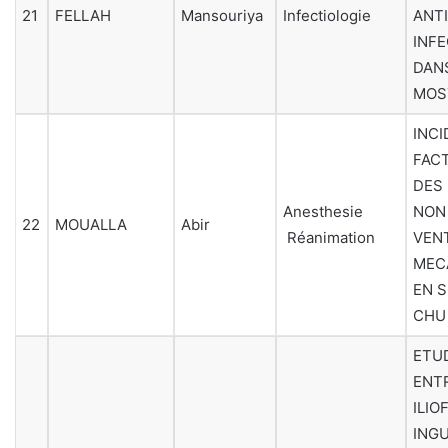
21
FELLAH
Mansouriya
Infectiologie
ANTI
INFE
DANS
MOS
INCI
FAC
DES
Anesthesie
NON
22
MOUALLA
Abir
Réanimation
VEN
MEC
EN S
CHU
ETU
ENT
ILIO
INGU