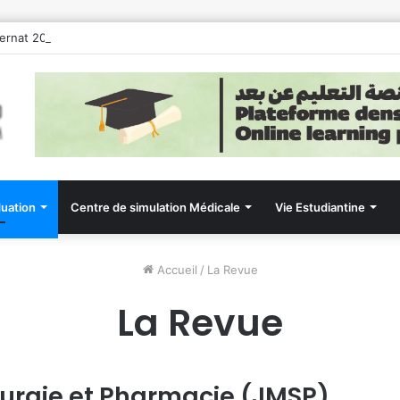
ternat 2026
uation
Centre de simulation Médicale
Vie Estudiantine
Accueil
/
La Revue
La Revue
rurgie et Pharmacie (JMSP)