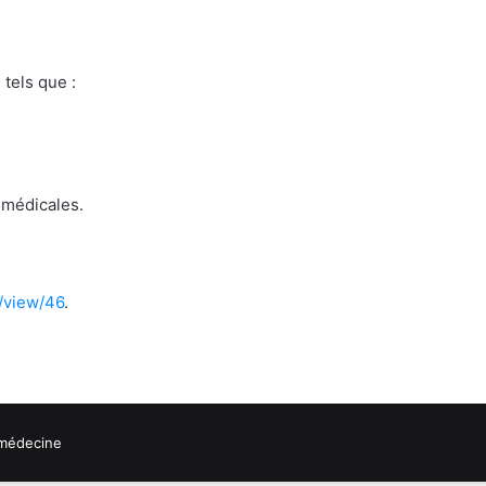
tels que :
omédicales.
/view/46
.
 médecine