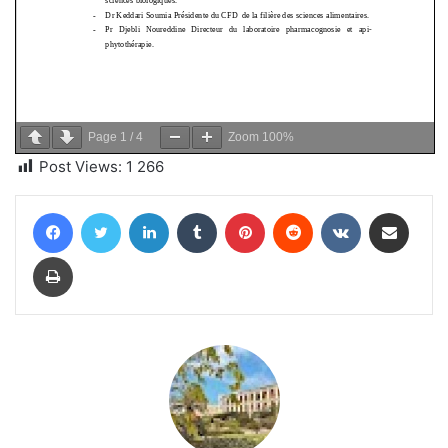
Page
1
/
4
Zoom
100%
Post Views:
1 266
Facebook
Twitter
Linkedin
Tumblr
Pinterest
Reddit
VKontakte
Partager par email
Imprimer