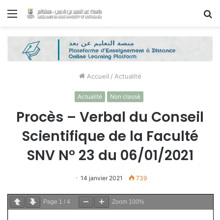
Menu
R
Accueil
/
Actualité
Actualité
Non classé
Procès – Verbal du Conseil
Scientifique de la Faculté
SNV N° 23 du 06/01/2021
14 janvier 2021
739
Page
1
/
4
Zoom
100%