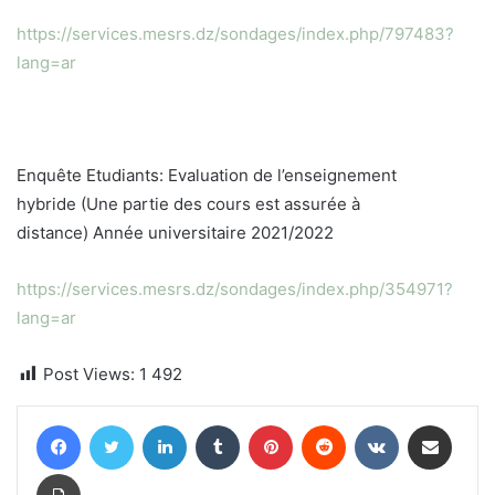
https://services.mesrs.dz/sondages/index.php/797483?
lang=ar
Enquête Etudiants: Evaluation de l’enseignement
hybride (Une partie des cours est assurée à
distance) Année universitaire 2021/2022
https://services.mesrs.dz/sondages/index.php/354971?
lang=ar
Post Views:
1 492
Facebook
Twitter
Linkedin
Tumblr
Pinterest
Reddit
VKontakte
Partager par email
Imprimer