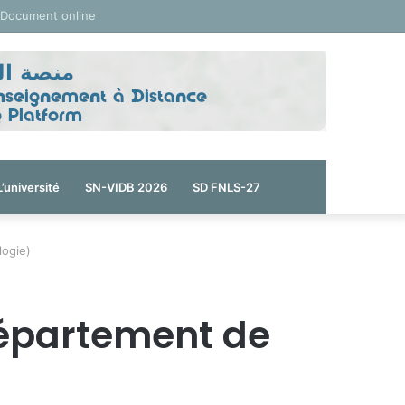
 Document online
L’université
SN-VIDB 2026
SD FNLS-27
logie)
Département de