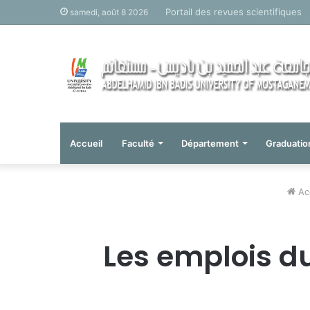
Portail des revues scientifiques
samedi, août 8 2026
Accueil
Faculté
Département
Graduatio
Acc
Les emplois d