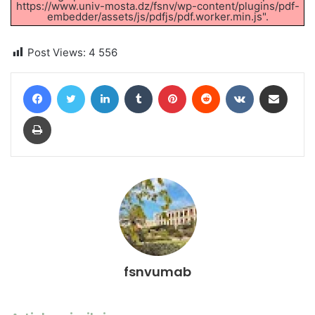
https://www.univ-mosta.dz/fsnv/wp-content/plugins/pdf-
embedder/assets/js/pdfjs/pdf.worker.min.js".
Post Views:
4 556
Facebook
Twitter
Linkedin
Tumblr
Pinterest
Reddit
VKontakte
Partager par email
Imprimer
fsnvumab