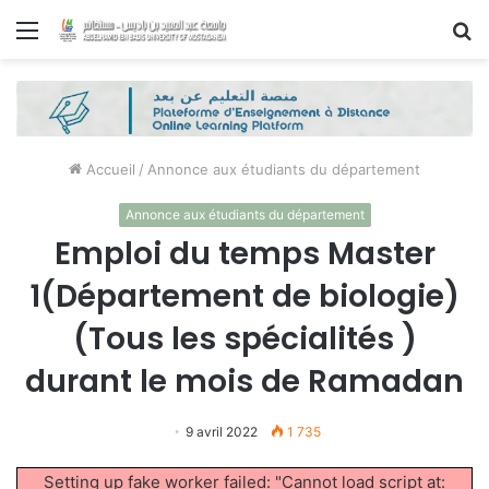
Menu
R
Accueil
/
Annonce aux étudiants du département
Annonce aux étudiants du département
Emploi du temps Master
1(Département de biologie)
(Tous les spécialités )
durant le mois de Ramadan
9 avril 2022
1 735
Setting up fake worker failed: "Cannot load script at: