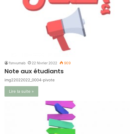
fsnvumab
22 février 2022
909
Note aux étudiants
img22022022_0004-pivote
Lire la suite »