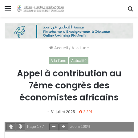
Menu
R
Accueil
/
A la l'une
A la l'une
Actualité
Appel à contribution au
7ème congrès des
économistes africains
31 juillet 2025
2 291
Page
1
/
7
Zoom
100%