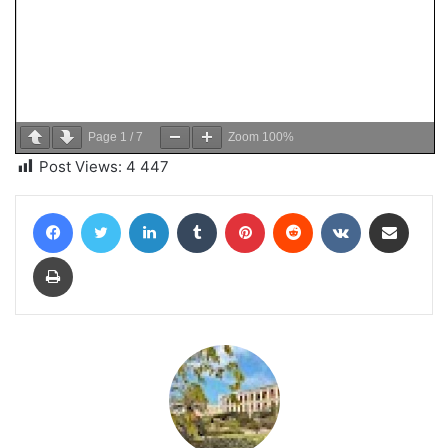
Page
1
/
7
Zoom
100%
Post Views:
4 447
Facebook
Twitter
Linkedin
Tumblr
Pinterest
Reddit
VKontakte
Partager par email
Imprimer