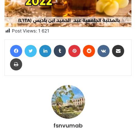
Post Views:
1 621
Facebook
Twitter
Linkedin
Tumblr
Pinterest
Reddit
VKontakte
Partager par email
Imprimer
fsnvumab