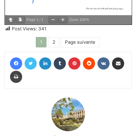
Page
1
/
1
Zoom
100%
Post Views:
341
1
2
Page suivante
Facebook
Twitter
Linkedin
Tumblr
Pinterest
Reddit
VKontakte
Partager par email
Imprimer