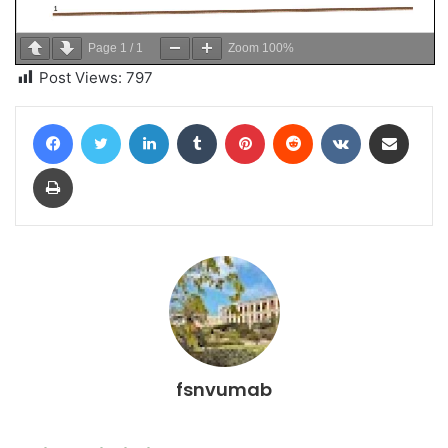
Page
1
/
1
Zoom
100%
Post Views:
797
Facebook
Twitter
Linkedin
Tumblr
Pinterest
Reddit
VKontakte
Partager par email
Imprimer
fsnvumab