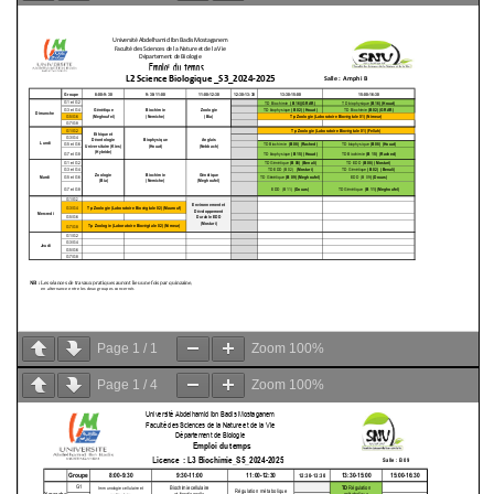
Page
1
/
1
Zoom
100%
Page
1
/
4
Zoom
100%