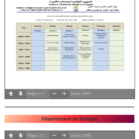
Page
1
/
1
Zoom
100%
Département de Biologie
Page
1
/
1
Zoom
100%