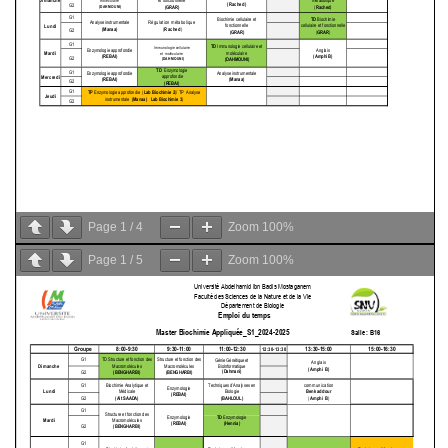
Page
1
/
4
Zoom
100%
Page
1
/
5
Zoom
100%