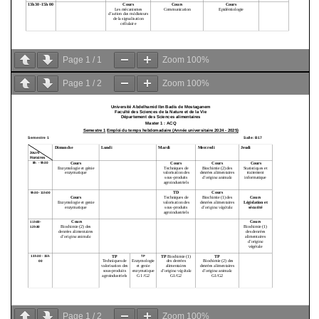
Page
1
/
1
Zoom
100%
Page
1
/
2
Zoom
100%
Page
1
/
2
Zoom
100%