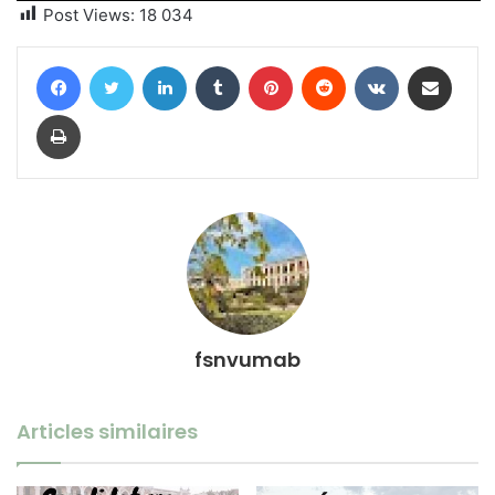
Post Views:
18 034
Facebook
Twitter
Linkedin
Tumblr
Pinterest
Reddit
VKontakte
Partager par email
Imprimer
fsnvumab
Articles similaires