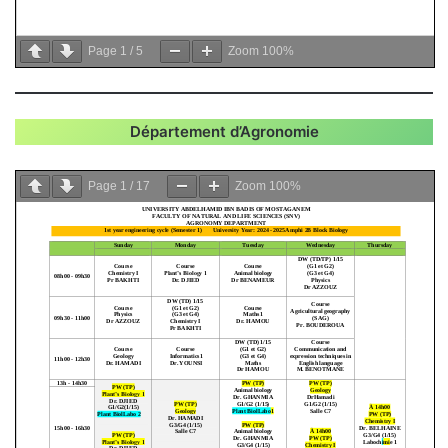
Page
1
/
5
Zoom
100%
Département d’Agronomie
Page
1
/
17
Zoom
100%