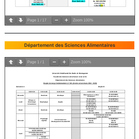
Page
1
/
17
Zoom
100%
Département des Sciences Alimentaires
Page
1
/
1
Zoom
100%