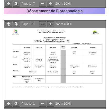
Page
1
/
7
Zoom
100%
Département de Biotechnologie
Page
1
/
1
Zoom
100%
Page
1
/
1
Zoom
100%