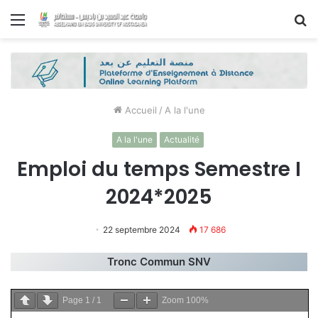
Menu
R
Accueil
/
A la l'une
A la l'une
Actualité
Emploi du temps Semestre I
2024*2025
22 septembre 2024
17 686
Tronc Commun SNV
Page
1
/
1
Zoom
100%