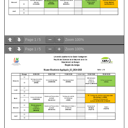
Page
1
/
5
Zoom
100%
Page
1
/
5
Zoom
100%