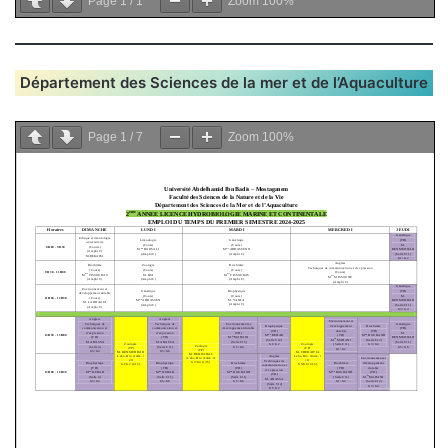
Page
1
/
1
Zoom
100%
Département des Sciences de la mer et de l’Aquaculture
Page
1
/
7
Zoom
100%