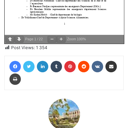
Page
1
/
22
Zoom
100%
Post Views:
1 354
Facebook
Twitter
Linkedin
Tumblr
Pinterest
Reddit
VKontakte
Partager par email
Imprimer