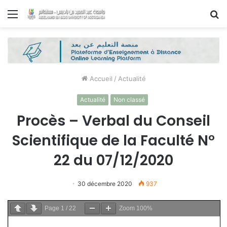
Menu
R
Accueil
/
Actualité
Actualité
Non classé
Procès – Verbal du Conseil
Scientifique de la Faculté N°
22 du 07/12/2020
30 décembre 2020
937
Page
1
/
22
Zoom
100%