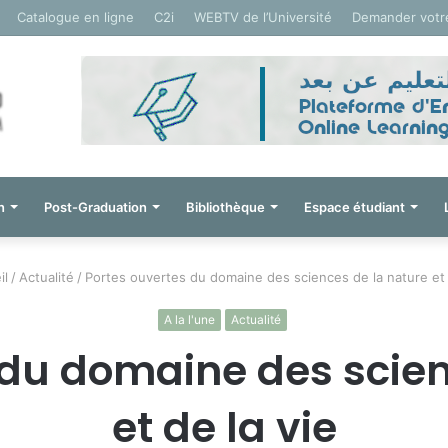
Catalogue en ligne
C2i
WEBTV de l’Université
Demander votr
n
Post-Graduation
Bibliothèque
Espace étudiant
il
/
Actualité
/
Portes ouvertes du domaine des sciences de la nature et 
A la l'une
Actualité
 du domaine des scien
et de la vie