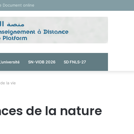
e Document online
L’université
SN-VIDB 2026
SD FNLS-27
de la vie
ces de la nature