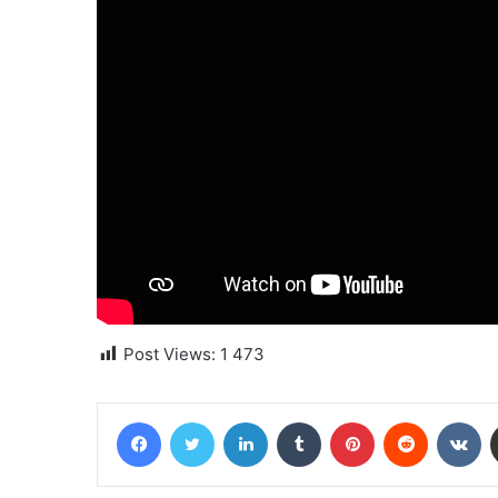
Post Views:
1 473
Facebook
Twitter
Linkedin
Tumblr
Pinterest
Reddit
VK