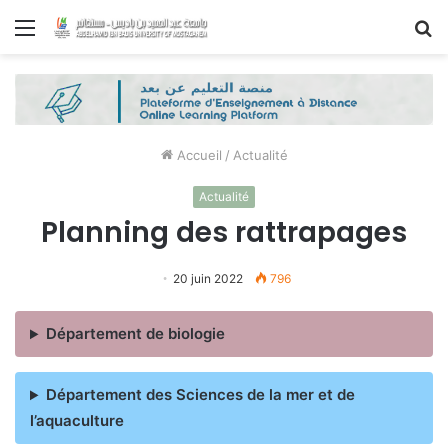
Menu
R
Accueil
/
Actualité
Actualité
Planning des rattrapages
20 juin 2022
796
Département de biologie
Département des Sciences de la mer et de
l’aquaculture