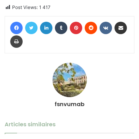
Post Views:
1 417
Facebook
Twitter
Linkedin
Tumblr
Pinterest
Reddit
VKontakte
Partager par email
Imprimer
fsnvumab
Articles similaires