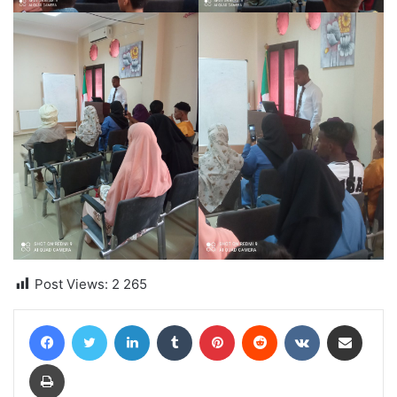
Post Views:
2 265
Facebook
Twitter
Linkedin
Tumblr
Pinterest
Reddit
VKontakte
Partager par email
Imprimer