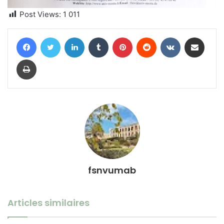
Post Views:
1 011
Facebook
Twitter
Linkedin
Tumblr
Pinterest
Reddit
VKontakte
Partager par email
Imprimer
fsnvumab
Articles similaires