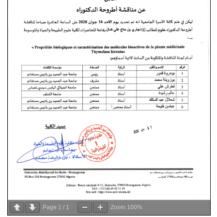
Page
1
/
1
Zoom
100%