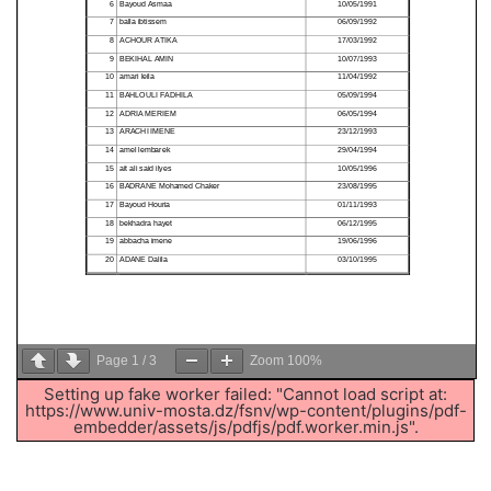
Page
1
/
3
Zoom
100%
Setting up fake worker failed: "Cannot load script at:
https://www.univ-mosta.dz/fsnv/wp-content/plugins/pdf-
embedder/assets/js/pdfjs/pdf.worker.min.js".