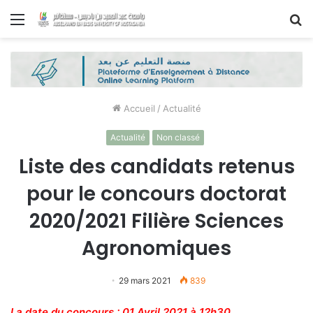
Menu
R
Accueil
/
Actualité
Actualité
Non classé
Liste des candidats retenus
pour le concours doctorat
2020/2021 Filière Sciences
Agronomiques
29 mars 2021
839
La date du concours : 01 Avril 2021 à 12h30