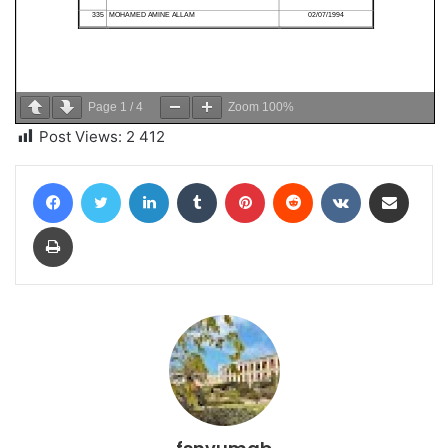
Page
1
/
4
Zoom
100%
Post Views:
2 412
Facebook
Twitter
Linkedin
Tumblr
Pinterest
Reddit
VKontakte
Partager par email
Imprimer