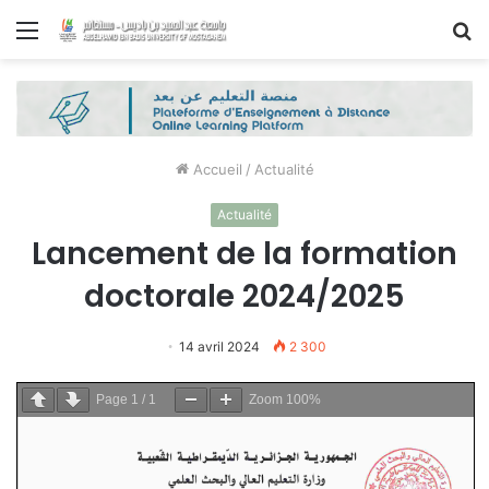
Menu
R
Accueil
/
Actualité
Actualité
Lancement de la formation
doctorale 2024/2025
14 avril 2024
2 300
Page
1
/
1
Zoom
100%