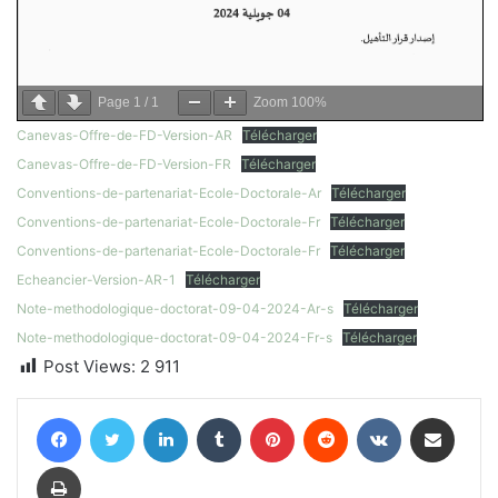
Page
1
/
1
Zoom
100%
Canevas-Offre-de-FD-Version-AR
Télécharger
Canevas-Offre-de-FD-Version-FR
Télécharger
Conventions-de-partenariat-Ecole-Doctorale-Ar
Télécharger
Conventions-de-partenariat-Ecole-Doctorale-Fr
Télécharger
Conventions-de-partenariat-Ecole-Doctorale-Fr
Télécharger
Echeancier-Version-AR-1
Télécharger
Note-methodologique-doctorat-09-04-2024-Ar-s
Télécharger
Note-methodologique-doctorat-09-04-2024-Fr-s
Télécharger
Post Views:
2 911
Facebook
Twitter
Linkedin
Tumblr
Pinterest
Reddit
VKontakte
Partager par email
Imprimer