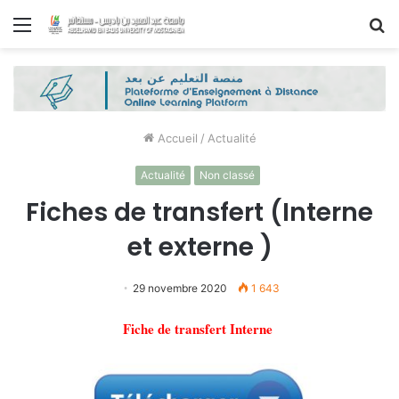
Menu
R
Accueil
/
Actualité
Actualité
Non classé
Fiches de transfert (Interne
et externe )
29 novembre 2020
1 643
Fiche de transfert Interne