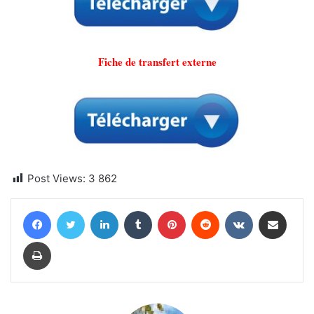
Fiche de transfert externe
Post Views:
3 862
Facebook
Twitter
Linkedin
Tumblr
Pinterest
Reddit
VKontakte
Partager par email
Imprimer